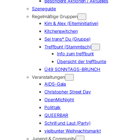
Besondere Aktionen / Aktuelles
Szeneguide
Regelmäßige Gruppen
Kim & Alex (Elterninitiative)
Kitchenswitchen
Sei trans* Du (Gruppe)
Treffbunt (Stammtisch)
Info zum treffbunt
Übersicht der treffbunte
Ü49 SONNTAGS-BRUNCH
Veranstaltungen
AIDS-Gala
Christopher Street Day
OpenMicNight
Polittalk
QUEERBAR
Schrill und Laut (Party)
vielbunter Weihnachtsmarkt
Jugend & Community