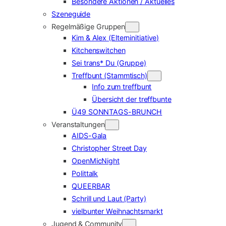
Besondere Aktionen / Aktuelles
Szeneguide
Regelmäßige Gruppen
Kim & Alex (Elterninitiative)
Kitchenswitchen
Sei trans* Du (Gruppe)
Treffbunt (Stammtisch)
Info zum treffbunt
Übersicht der treffbunte
Ü49 SONNTAGS-BRUNCH
Veranstaltungen
AIDS-Gala
Christopher Street Day
OpenMicNight
Polittalk
QUEERBAR
Schrill und Laut (Party)
vielbunter Weihnachtsmarkt
Jugend & Community