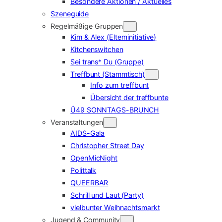
Besondere Aktionen / Aktuelles
Szeneguide
Regelmäßige Gruppen
Kim & Alex (Elterninitiative)
Kitchenswitchen
Sei trans* Du (Gruppe)
Treffbunt (Stammtisch)
Info zum treffbunt
Übersicht der treffbunte
Ü49 SONNTAGS-BRUNCH
Veranstaltungen
AIDS-Gala
Christopher Street Day
OpenMicNight
Polittalk
QUEERBAR
Schrill und Laut (Party)
vielbunter Weihnachtsmarkt
Jugend & Community