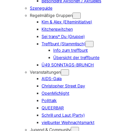
Besondere Aktionen / Aktuelles
Szeneguide
Regelmäßige Gruppen
Kim & Alex (Elterninitiative)
Kitchenswitchen
Sei trans* Du (Gruppe)
Treffbunt (Stammtisch)
Info zum treffbunt
Übersicht der treffbunte
Ü49 SONNTAGS-BRUNCH
Veranstaltungen
AIDS-Gala
Christopher Street Day
OpenMicNight
Polittalk
QUEERBAR
Schrill und Laut (Party)
vielbunter Weihnachtsmarkt
Jugend & Community