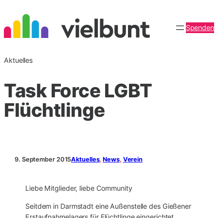
Zum
Inhalt
Spenden
springen
Aktuelles
Task Force LGBT
Flüchtlinge
9. September 2015
Aktuelles
, 
News
, 
Verein
Liebe Mitglieder, liebe Community
Seitdem in Darmstadt eine Außenstelle des Gießener
Erstaufnahmelagers für Flüchtlinge eingerichtet