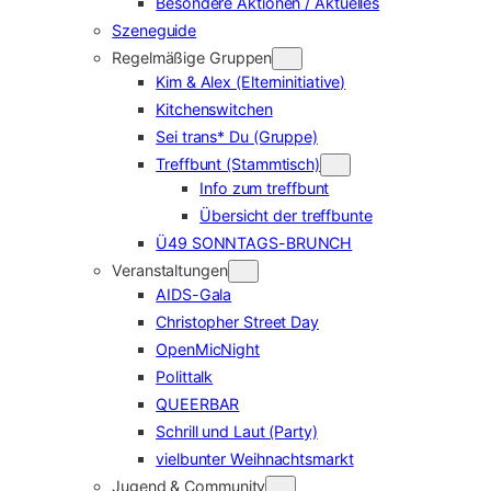
Besondere Aktionen / Aktuelles
Szeneguide
Regelmäßige Gruppen
Kim & Alex (Elterninitiative)
Kitchenswitchen
Sei trans* Du (Gruppe)
Treffbunt (Stammtisch)
Info zum treffbunt
Übersicht der treffbunte
Ü49 SONNTAGS-BRUNCH
Veranstaltungen
AIDS-Gala
Christopher Street Day
OpenMicNight
Polittalk
QUEERBAR
Schrill und Laut (Party)
vielbunter Weihnachtsmarkt
Jugend & Community