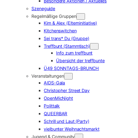
Besondere Aktionen / Aktuelles
Szeneguide
Regelmäßige Gruppen
Kim & Alex (Elterninitiative)
Kitchenswitchen
Sei trans* Du (Gruppe)
Treffbunt (Stammtisch)
Info zum treffbunt
Übersicht der treffbunte
Ü49 SONNTAGS-BRUNCH
Veranstaltungen
AIDS-Gala
Christopher Street Day
OpenMicNight
Polittalk
QUEERBAR
Schrill und Laut (Party)
vielbunter Weihnachtsmarkt
Jugend & Community