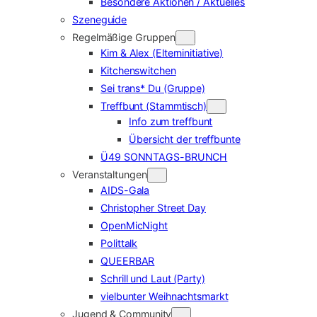
Besondere Aktionen / Aktuelles
Szeneguide
Regelmäßige Gruppen
Kim & Alex (Elterninitiative)
Kitchenswitchen
Sei trans* Du (Gruppe)
Treffbunt (Stammtisch)
Info zum treffbunt
Übersicht der treffbunte
Ü49 SONNTAGS-BRUNCH
Veranstaltungen
AIDS-Gala
Christopher Street Day
OpenMicNight
Polittalk
QUEERBAR
Schrill und Laut (Party)
vielbunter Weihnachtsmarkt
Jugend & Community