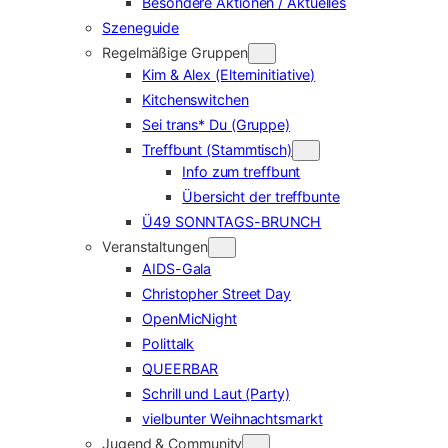
Besondere Aktionen / Aktuelles
Szeneguide
Regelmäßige Gruppen
Kim & Alex (Elterninitiative)
Kitchenswitchen
Sei trans* Du (Gruppe)
Treffbunt (Stammtisch)
Info zum treffbunt
Übersicht der treffbunte
Ü49 SONNTAGS-BRUNCH
Veranstaltungen
AIDS-Gala
Christopher Street Day
OpenMicNight
Polittalk
QUEERBAR
Schrill und Laut (Party)
vielbunter Weihnachtsmarkt
Jugend & Community