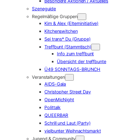
Besondere Aktionen / Aktuelles
Szeneguide
Regelmäßige Gruppen
Kim & Alex (Elterninitiative)
Kitchenswitchen
Sei trans* Du (Gruppe)
Treffbunt (Stammtisch)
Info zum treffbunt
Übersicht der treffbunte
Ü49 SONNTAGS-BRUNCH
Veranstaltungen
AIDS-Gala
Christopher Street Day
OpenMicNight
Polittalk
QUEERBAR
Schrill und Laut (Party)
vielbunter Weihnachtsmarkt
Jugend & Community