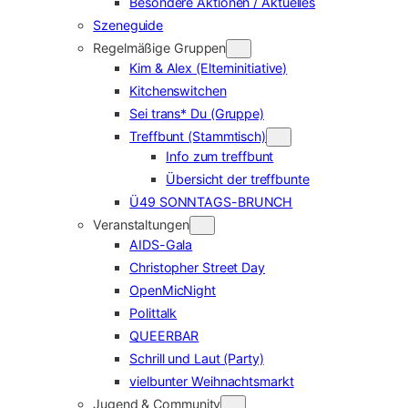
Besondere Aktionen / Aktuelles
Szeneguide
Regelmäßige Gruppen
Kim & Alex (Elterninitiative)
Kitchenswitchen
Sei trans* Du (Gruppe)
Treffbunt (Stammtisch)
Info zum treffbunt
Übersicht der treffbunte
Ü49 SONNTAGS-BRUNCH
Veranstaltungen
AIDS-Gala
Christopher Street Day
OpenMicNight
Polittalk
QUEERBAR
Schrill und Laut (Party)
vielbunter Weihnachtsmarkt
Jugend & Community