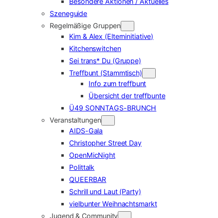
Besondere Aktionen / Aktuelles
Szeneguide
Regelmäßige Gruppen
Kim & Alex (Elterninitiative)
Kitchenswitchen
Sei trans* Du (Gruppe)
Treffbunt (Stammtisch)
Info zum treffbunt
Übersicht der treffbunte
Ü49 SONNTAGS-BRUNCH
Veranstaltungen
AIDS-Gala
Christopher Street Day
OpenMicNight
Polittalk
QUEERBAR
Schrill und Laut (Party)
vielbunter Weihnachtsmarkt
Jugend & Community