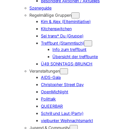
Besondere Aktionen / Aktuelles
Szeneguide
Regelmäßige Gruppen
Kim & Alex (Elterninitiative)
Kitchenswitchen
Sei trans* Du (Gruppe)
Treffbunt (Stammtisch)
Info zum treffbunt
Übersicht der treffbunte
Ü49 SONNTAGS-BRUNCH
Veranstaltungen
AIDS-Gala
Christopher Street Day
OpenMicNight
Polittalk
QUEERBAR
Schrill und Laut (Party)
vielbunter Weihnachtsmarkt
Jugend & Community