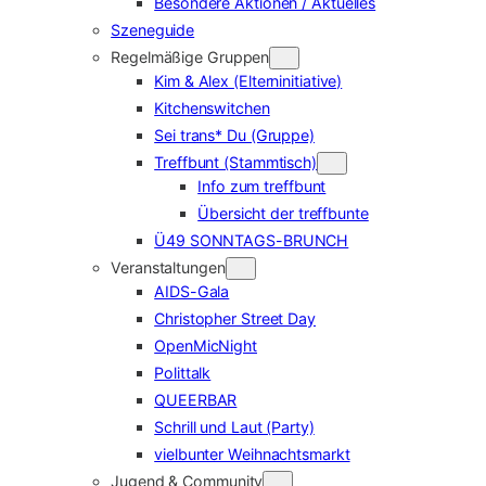
Besondere Aktionen / Aktuelles
Szeneguide
Regelmäßige Gruppen
Kim & Alex (Elterninitiative)
Kitchenswitchen
Sei trans* Du (Gruppe)
Treffbunt (Stammtisch)
Info zum treffbunt
Übersicht der treffbunte
Ü49 SONNTAGS-BRUNCH
Veranstaltungen
AIDS-Gala
Christopher Street Day
OpenMicNight
Polittalk
QUEERBAR
Schrill und Laut (Party)
vielbunter Weihnachtsmarkt
Jugend & Community