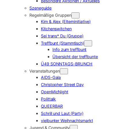
Besondere Aktionen / Aktuelles
Szeneguide
Regelmäßige Gruppen
Kim & Alex (Elterninitiative)
Kitchenswitchen
Sei trans* Du (Gruppe)
Treffbunt (Stammtisch)
Info zum treffbunt
Übersicht der treffbunte
Ü49 SONNTAGS-BRUNCH
Veranstaltungen
AIDS-Gala
Christopher Street Day
OpenMicNight
Polittalk
QUEERBAR
Schrill und Laut (Party)
vielbunter Weihnachtsmarkt
Jugend & Community