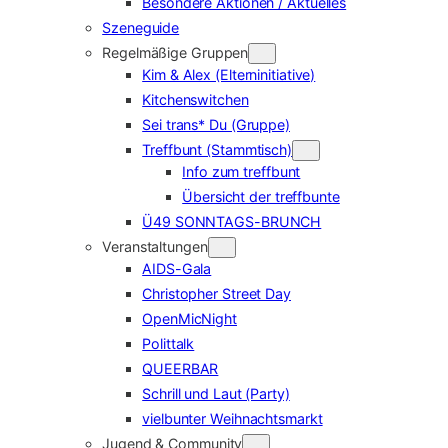
Besondere Aktionen / Aktuelles
Szeneguide
Regelmäßige Gruppen
Kim & Alex (Elterninitiative)
Kitchenswitchen
Sei trans* Du (Gruppe)
Treffbunt (Stammtisch)
Info zum treffbunt
Übersicht der treffbunte
Ü49 SONNTAGS-BRUNCH
Veranstaltungen
AIDS-Gala
Christopher Street Day
OpenMicNight
Polittalk
QUEERBAR
Schrill und Laut (Party)
vielbunter Weihnachtsmarkt
Jugend & Community