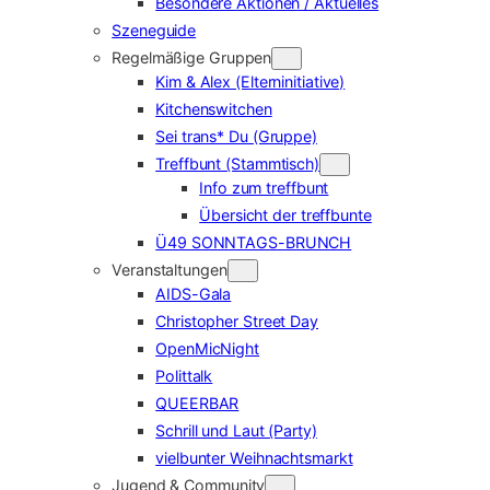
Besondere Aktionen / Aktuelles
Szeneguide
Regelmäßige Gruppen
Kim & Alex (Elterninitiative)
Kitchenswitchen
Sei trans* Du (Gruppe)
Treffbunt (Stammtisch)
Info zum treffbunt
Übersicht der treffbunte
Ü49 SONNTAGS-BRUNCH
Veranstaltungen
AIDS-Gala
Christopher Street Day
OpenMicNight
Polittalk
QUEERBAR
Schrill und Laut (Party)
vielbunter Weihnachtsmarkt
Jugend & Community