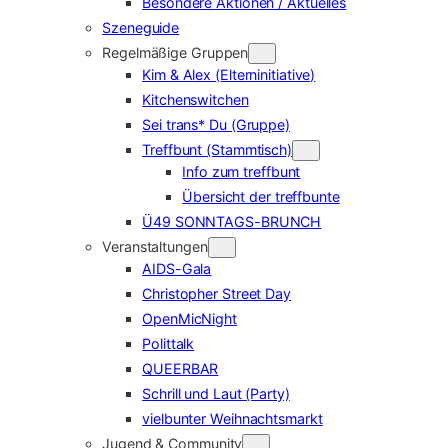
Besondere Aktionen / Aktuelles
Szeneguide
Regelmäßige Gruppen
Kim & Alex (Elterninitiative)
Kitchenswitchen
Sei trans* Du (Gruppe)
Treffbunt (Stammtisch)
Info zum treffbunt
Übersicht der treffbunte
Ü49 SONNTAGS-BRUNCH
Veranstaltungen
AIDS-Gala
Christopher Street Day
OpenMicNight
Polittalk
QUEERBAR
Schrill und Laut (Party)
vielbunter Weihnachtsmarkt
Jugend & Community