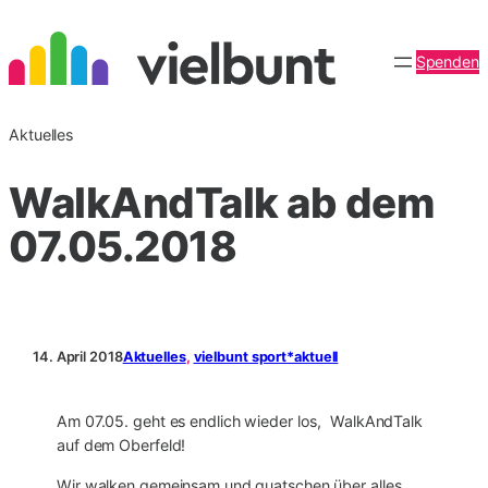
Zum
Inhalt
Spenden
springen
Aktuelles
WalkAndTalk ab dem
07.05.2018
14. April 2018
Aktuelles
, 
vielbunt sport*aktuell
Am 07.05. geht es endlich wieder los, WalkAndTalk
auf dem Oberfeld!
Wir walken gemeinsam und quatschen über alles