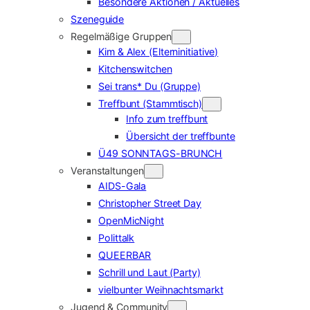
Besondere Aktionen / Aktuelles
Szeneguide
Regelmäßige Gruppen
Kim & Alex (Elterninitiative)
Kitchenswitchen
Sei trans* Du (Gruppe)
Treffbunt (Stammtisch)
Info zum treffbunt
Übersicht der treffbunte
Ü49 SONNTAGS-BRUNCH
Veranstaltungen
AIDS-Gala
Christopher Street Day
OpenMicNight
Polittalk
QUEERBAR
Schrill und Laut (Party)
vielbunter Weihnachtsmarkt
Jugend & Community