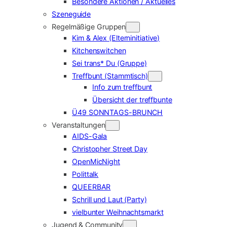
Besondere Aktionen / Aktuelles
Szeneguide
Regelmäßige Gruppen
Kim & Alex (Elterninitiative)
Kitchenswitchen
Sei trans* Du (Gruppe)
Treffbunt (Stammtisch)
Info zum treffbunt
Übersicht der treffbunte
Ü49 SONNTAGS-BRUNCH
Veranstaltungen
AIDS-Gala
Christopher Street Day
OpenMicNight
Polittalk
QUEERBAR
Schrill und Laut (Party)
vielbunter Weihnachtsmarkt
Jugend & Community