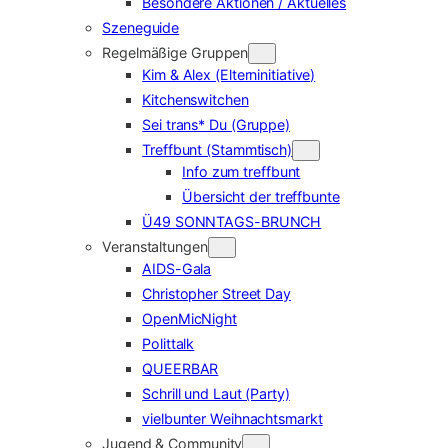
Besondere Aktionen / Aktuelles
Szeneguide
Regelmäßige Gruppen
Kim & Alex (Elterninitiative)
Kitchenswitchen
Sei trans* Du (Gruppe)
Treffbunt (Stammtisch)
Info zum treffbunt
Übersicht der treffbunte
Ü49 SONNTAGS-BRUNCH
Veranstaltungen
AIDS-Gala
Christopher Street Day
OpenMicNight
Polittalk
QUEERBAR
Schrill und Laut (Party)
vielbunter Weihnachtsmarkt
Jugend & Community