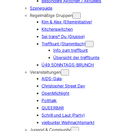
Besondere Aktionen / Aktuelles
Szeneguide
Regelmäßige Gruppen
Kim & Alex (Elterninitiative)
Kitchenswitchen
Sei trans* Du (Gruppe)
Treffbunt (Stammtisch)
Info zum treffbunt
Übersicht der treffbunte
Ü49 SONNTAGS-BRUNCH
Veranstaltungen
AIDS-Gala
Christopher Street Day
OpenMicNight
Polittalk
QUEERBAR
Schrill und Laut (Party)
vielbunter Weihnachtsmarkt
Jugend & Community