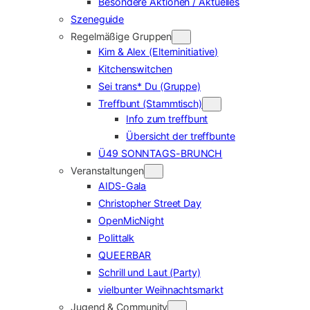
Besondere Aktionen / Aktuelles
Szeneguide
Regelmäßige Gruppen
Kim & Alex (Elterninitiative)
Kitchenswitchen
Sei trans* Du (Gruppe)
Treffbunt (Stammtisch)
Info zum treffbunt
Übersicht der treffbunte
Ü49 SONNTAGS-BRUNCH
Veranstaltungen
AIDS-Gala
Christopher Street Day
OpenMicNight
Polittalk
QUEERBAR
Schrill und Laut (Party)
vielbunter Weihnachtsmarkt
Jugend & Community