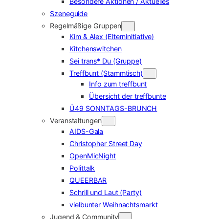
Besondere Aktionen / Aktuelles
Szeneguide
Regelmäßige Gruppen
Kim & Alex (Elterninitiative)
Kitchenswitchen
Sei trans* Du (Gruppe)
Treffbunt (Stammtisch)
Info zum treffbunt
Übersicht der treffbunte
Ü49 SONNTAGS-BRUNCH
Veranstaltungen
AIDS-Gala
Christopher Street Day
OpenMicNight
Polittalk
QUEERBAR
Schrill und Laut (Party)
vielbunter Weihnachtsmarkt
Jugend & Community