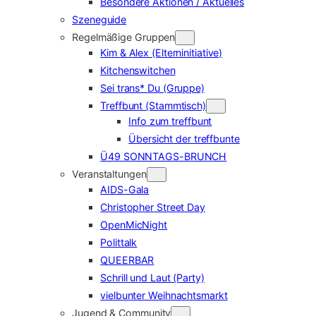
Besondere Aktionen / Aktuelles
Szeneguide
Regelmäßige Gruppen
Kim & Alex (Elterninitiative)
Kitchenswitchen
Sei trans* Du (Gruppe)
Treffbunt (Stammtisch)
Info zum treffbunt
Übersicht der treffbunte
Ü49 SONNTAGS-BRUNCH
Veranstaltungen
AIDS-Gala
Christopher Street Day
OpenMicNight
Polittalk
QUEERBAR
Schrill und Laut (Party)
vielbunter Weihnachtsmarkt
Jugend & Community