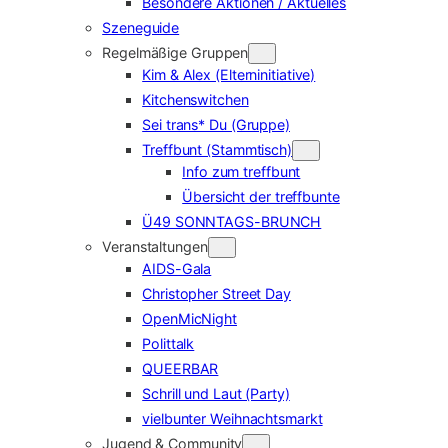
Besondere Aktionen / Aktuelles
Szeneguide
Regelmäßige Gruppen
Kim & Alex (Elterninitiative)
Kitchenswitchen
Sei trans* Du (Gruppe)
Treffbunt (Stammtisch)
Info zum treffbunt
Übersicht der treffbunte
Ü49 SONNTAGS-BRUNCH
Veranstaltungen
AIDS-Gala
Christopher Street Day
OpenMicNight
Polittalk
QUEERBAR
Schrill und Laut (Party)
vielbunter Weihnachtsmarkt
Jugend & Community