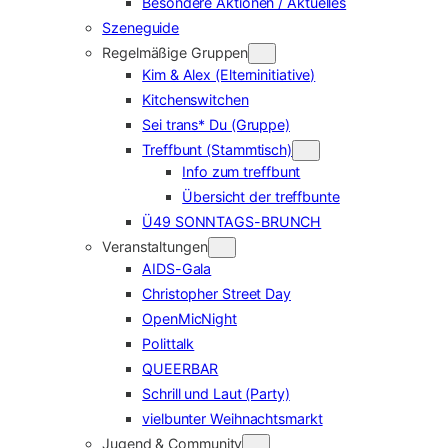
Besondere Aktionen / Aktuelles
Szeneguide
Regelmäßige Gruppen
Kim & Alex (Elterninitiative)
Kitchenswitchen
Sei trans* Du (Gruppe)
Treffbunt (Stammtisch)
Info zum treffbunt
Übersicht der treffbunte
Ü49 SONNTAGS-BRUNCH
Veranstaltungen
AIDS-Gala
Christopher Street Day
OpenMicNight
Polittalk
QUEERBAR
Schrill und Laut (Party)
vielbunter Weihnachtsmarkt
Jugend & Community