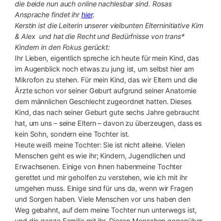
die beide nun auch online nachlesbar sind. Rosas
Ansprache findet ihr
hier
.
Kerstin ist die Leiterin unserer vielbunten Elterninitiative Kim
& Alex und hat die Recht und Bedürfnisse von trans*
Kindern in den Fokus gerückt:
Ihr Lieben, eigentlich spreche ich heute für mein Kind, das
im Augenblick noch etwas zu jung ist, um selbst hier am
Mikrofon zu stehen. Für mein Kind, das wir Eltern und die
Ärzte schon vor seiner Geburt aufgrund seiner Anatomie
dem männlichen Geschlecht zugeordnet hatten. Dieses
Kind, das nach seiner Geburt gute sechs Jahre gebraucht
hat, um uns – seine Eltern – davon zu überzeugen, dass es
kein Sohn, sondern eine Tochter ist.
Heute weiß meine Tochter: Sie ist nicht alleine. Vielen
Menschen geht es wie ihr; Kindern, Jugendlichen und
Erwachsenen. Einige von ihnen habenmeine Tochter
gerettet und mir geholfen zu verstehen, wie ich mit ihr
umgehen muss. Einige sind für uns da, wenn wir Fragen
und Sorgen haben. Viele Menschen vor uns haben den
Weg gebahnt, auf dem meine Tochter nun unterwegs ist,
und die ganze Familie mit ihr. Diesen Menschen gegenüber