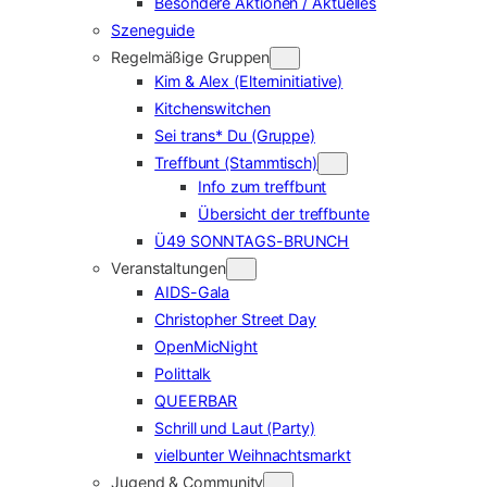
Besondere Aktionen / Aktuelles
Szeneguide
Regelmäßige Gruppen
Kim & Alex (Elterninitiative)
Kitchenswitchen
Sei trans* Du (Gruppe)
Treffbunt (Stammtisch)
Info zum treffbunt
Übersicht der treffbunte
Ü49 SONNTAGS-BRUNCH
Veranstaltungen
AIDS-Gala
Christopher Street Day
OpenMicNight
Polittalk
QUEERBAR
Schrill und Laut (Party)
vielbunter Weihnachtsmarkt
Jugend & Community