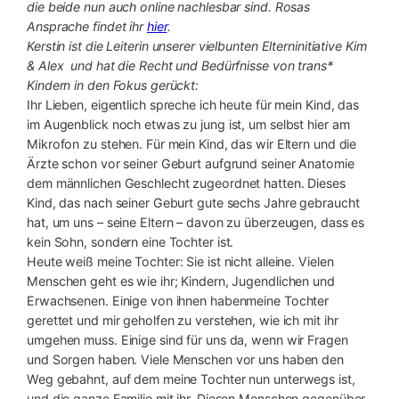
die beide nun auch online nachlesbar sind. Rosas
Ansprache findet ihr
hier
.
Kerstin ist die Leiterin unserer vielbunten Elterninitiative Kim
& Alex und hat die Recht und Bedürfnisse von trans*
Kindern in den Fokus gerückt:
Ihr Lieben, eigentlich spreche ich heute für mein Kind, das
im Augenblick noch etwas zu jung ist, um selbst hier am
Mikrofon zu stehen. Für mein Kind, das wir Eltern und die
Ärzte schon vor seiner Geburt aufgrund seiner Anatomie
dem männlichen Geschlecht zugeordnet hatten. Dieses
Kind, das nach seiner Geburt gute sechs Jahre gebraucht
hat, um uns – seine Eltern – davon zu überzeugen, dass es
kein Sohn, sondern eine Tochter ist.
Heute weiß meine Tochter: Sie ist nicht alleine. Vielen
Menschen geht es wie ihr; Kindern, Jugendlichen und
Erwachsenen. Einige von ihnen habenmeine Tochter
gerettet und mir geholfen zu verstehen, wie ich mit ihr
umgehen muss. Einige sind für uns da, wenn wir Fragen
und Sorgen haben. Viele Menschen vor uns haben den
Weg gebahnt, auf dem meine Tochter nun unterwegs ist,
und die ganze Familie mit ihr. Diesen Menschen gegenüber