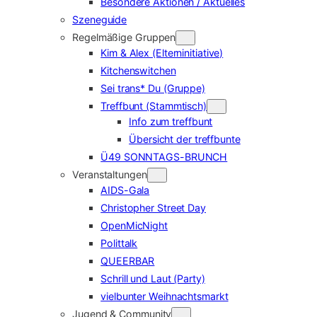
Besondere Aktionen / Aktuelles
Szeneguide
Regelmäßige Gruppen
Kim & Alex (Elterninitiative)
Kitchenswitchen
Sei trans* Du (Gruppe)
Treffbunt (Stammtisch)
Info zum treffbunt
Übersicht der treffbunte
Ü49 SONNTAGS-BRUNCH
Veranstaltungen
AIDS-Gala
Christopher Street Day
OpenMicNight
Polittalk
QUEERBAR
Schrill und Laut (Party)
vielbunter Weihnachtsmarkt
Jugend & Community