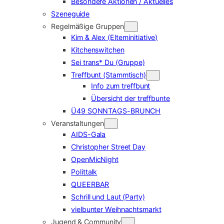
Besondere Aktionen / Aktuelles
Szeneguide
Regelmäßige Gruppen
Kim & Alex (Elterninitiative)
Kitchenswitchen
Sei trans* Du (Gruppe)
Treffbunt (Stammtisch)
Info zum treffbunt
Übersicht der treffbunte
Ü49 SONNTAGS-BRUNCH
Veranstaltungen
AIDS-Gala
Christopher Street Day
OpenMicNight
Polittalk
QUEERBAR
Schrill und Laut (Party)
vielbunter Weihnachtsmarkt
Jugend & Community