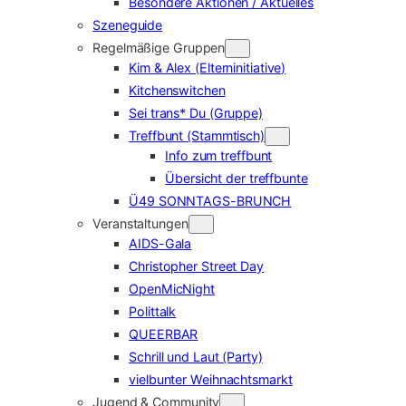
Besondere Aktionen / Aktuelles
Szeneguide
Regelmäßige Gruppen
Kim & Alex (Elterninitiative)
Kitchenswitchen
Sei trans* Du (Gruppe)
Treffbunt (Stammtisch)
Info zum treffbunt
Übersicht der treffbunte
Ü49 SONNTAGS-BRUNCH
Veranstaltungen
AIDS-Gala
Christopher Street Day
OpenMicNight
Polittalk
QUEERBAR
Schrill und Laut (Party)
vielbunter Weihnachtsmarkt
Jugend & Community