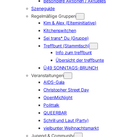
Besondere Aktionen / Aktuelles
Szeneguide
Regelmäßige Gruppen
Kim & Alex (Elterninitiative)
Kitchenswitchen
Sei trans* Du (Gruppe)
Treffbunt (Stammtisch)
Info zum treffbunt
Übersicht der treffbunte
Ü49 SONNTAGS-BRUNCH
Veranstaltungen
AIDS-Gala
Christopher Street Day
OpenMicNight
Polittalk
QUEERBAR
Schrill und Laut (Party)
vielbunter Weihnachtsmarkt
Jugend & Community