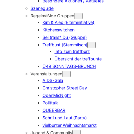
Besondere Aktionen / Aktuelles
Szeneguide
Regelmäßige Gruppen
Kim & Alex (Elterninitiative)
Kitchenswitchen
Sei trans* Du (Gruppe)
Treffbunt (Stammtisch)
Info zum treffbunt
Übersicht der treffbunte
Ü49 SONNTAGS-BRUNCH
Veranstaltungen
AIDS-Gala
Christopher Street Day
OpenMicNight
Polittalk
QUEERBAR
Schrill und Laut (Party)
vielbunter Weihnachtsmarkt
Jugend & Community