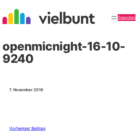
Zum
Inhalt
Spenden
springen
openmicnight-16-10-
9240
7. November 2016
Vorheriger Beitrag