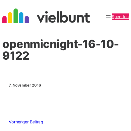
Zum
Inhalt
Spenden
springen
openmicnight-16-10-
9122
7. November 2016
Vorheriger Beitrag