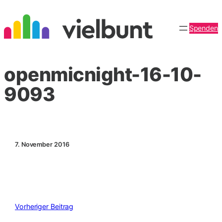
Zum
Inhalt
Spenden
springen
openmicnight-16-10-
9093
7. November 2016
Vorheriger Beitrag