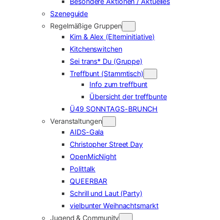
Besondere Aktionen / Aktuelles
Szeneguide
Regelmäßige Gruppen
Kim & Alex (Elterninitiative)
Kitchenswitchen
Sei trans* Du (Gruppe)
Treffbunt (Stammtisch)
Info zum treffbunt
Übersicht der treffbunte
Ü49 SONNTAGS-BRUNCH
Veranstaltungen
AIDS-Gala
Christopher Street Day
OpenMicNight
Polittalk
QUEERBAR
Schrill und Laut (Party)
vielbunter Weihnachtsmarkt
Jugend & Community