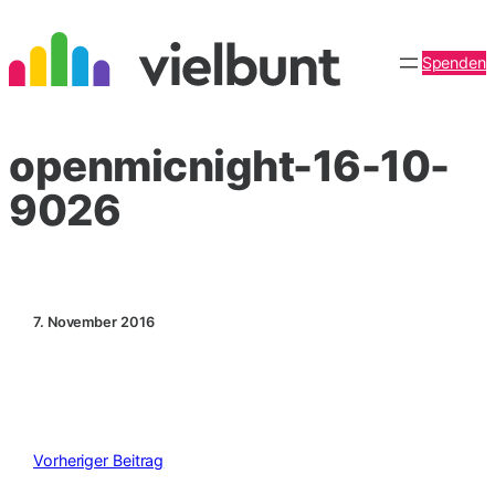
Zum
Inhalt
Spenden
springen
openmicnight-16-10-
9026
7. November 2016
Vorheriger Beitrag