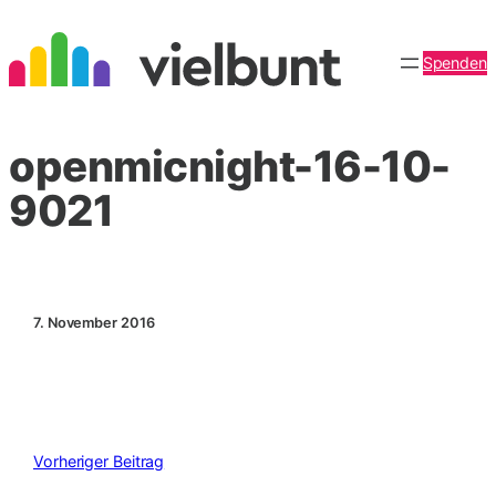
Zum
Inhalt
Spenden
springen
openmicnight-16-10-
9021
7. November 2016
Vorheriger Beitrag