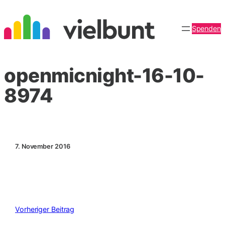
Zum
Inhalt
Spenden
springen
openmicnight-16-10-
8974
7. November 2016
Vorheriger Beitrag