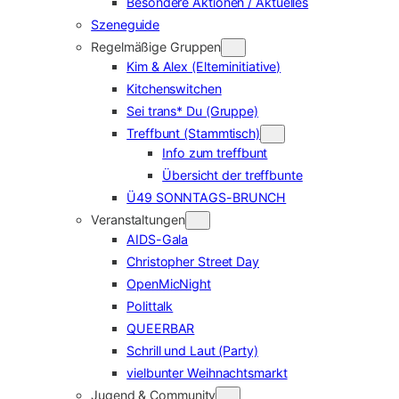
Besondere Aktionen / Aktuelles
Szeneguide
Regelmäßige Gruppen
Kim & Alex (Elterninitiative)
Kitchenswitchen
Sei trans* Du (Gruppe)
Treffbunt (Stammtisch)
Info zum treffbunt
Übersicht der treffbunte
Ü49 SONNTAGS-BRUNCH
Veranstaltungen
AIDS-Gala
Christopher Street Day
OpenMicNight
Polittalk
QUEERBAR
Schrill und Laut (Party)
vielbunter Weihnachtsmarkt
Jugend & Community