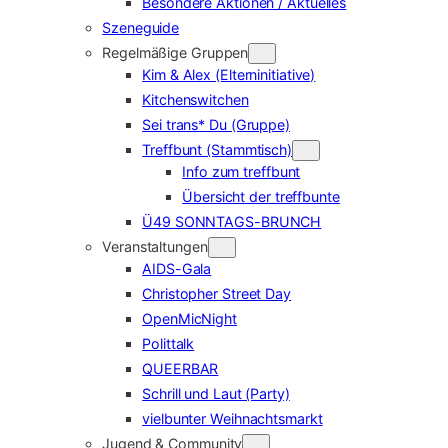
Besondere Aktionen / Aktuelles
Szeneguide
Regelmäßige Gruppen
Kim & Alex (Elterninitiative)
Kitchenswitchen
Sei trans* Du (Gruppe)
Treffbunt (Stammtisch)
Info zum treffbunt
Übersicht der treffbunte
Ü49 SONNTAGS-BRUNCH
Veranstaltungen
AIDS-Gala
Christopher Street Day
OpenMicNight
Polittalk
QUEERBAR
Schrill und Laut (Party)
vielbunter Weihnachtsmarkt
Jugend & Community