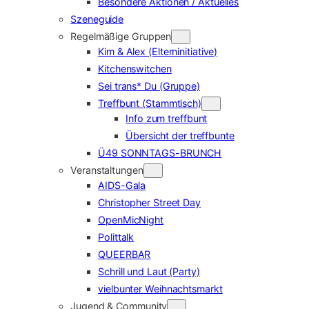
Besondere Aktionen / Aktuelles
Szeneguide
Regelmäßige Gruppen
Kim & Alex (Elterninitiative)
Kitchenswitchen
Sei trans* Du (Gruppe)
Treffbunt (Stammtisch)
Info zum treffbunt
Übersicht der treffbunte
Ü49 SONNTAGS-BRUNCH
Veranstaltungen
AIDS-Gala
Christopher Street Day
OpenMicNight
Polittalk
QUEERBAR
Schrill und Laut (Party)
vielbunter Weihnachtsmarkt
Jugend & Community