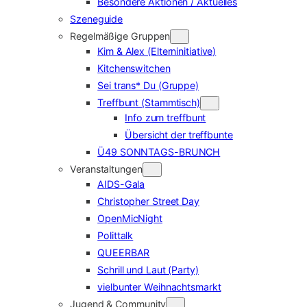
Besondere Aktionen / Aktuelles
Szeneguide
Regelmäßige Gruppen
Kim & Alex (Elterninitiative)
Kitchenswitchen
Sei trans* Du (Gruppe)
Treffbunt (Stammtisch)
Info zum treffbunt
Übersicht der treffbunte
Ü49 SONNTAGS-BRUNCH
Veranstaltungen
AIDS-Gala
Christopher Street Day
OpenMicNight
Polittalk
QUEERBAR
Schrill und Laut (Party)
vielbunter Weihnachtsmarkt
Jugend & Community