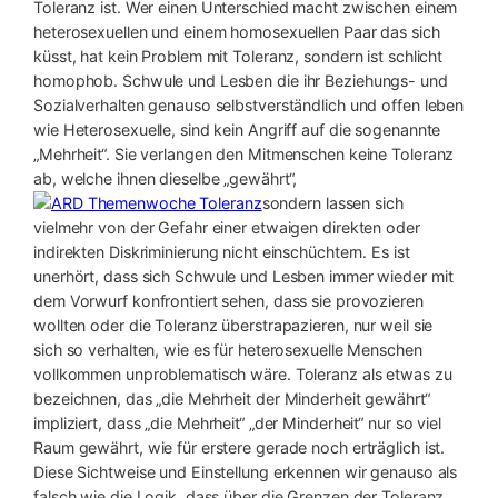
Toleranz ist. Wer einen Unterschied macht zwischen einem
heterosexuellen und einem homosexuellen Paar das sich
küsst, hat kein Problem mit Toleranz, sondern ist schlicht
homophob. Schwule und Lesben die ihr Beziehungs- und
Sozialverhalten genauso selbstverständlich und offen leben
wie Heterosexuelle, sind kein Angriff auf die sogenannte
„Mehrheit“. Sie verlangen den Mitmenschen keine Toleranz
ab, welche ihnen dieselbe „gewährt“,
sondern lassen sich
vielmehr von der Gefahr einer etwaigen direkten oder
indirekten Diskriminierung nicht einschüchtern. Es ist
unerhört, dass sich Schwule und Lesben immer wieder mit
dem Vorwurf konfrontiert sehen, dass sie provozieren
wollten oder die Toleranz überstrapazieren, nur weil sie
sich so verhalten, wie es für heterosexuelle Menschen
vollkommen unproblematisch wäre. Toleranz als etwas zu
bezeichnen, das „die Mehrheit der Minderheit gewährt“
impliziert, dass „die Mehrheit“ „der Minderheit“ nur so viel
Raum gewährt, wie für erstere gerade noch erträglich ist.
Diese Sichtweise und Einstellung erkennen wir genauso als
falsch wie die Logik, dass über die Grenzen der Toleranz