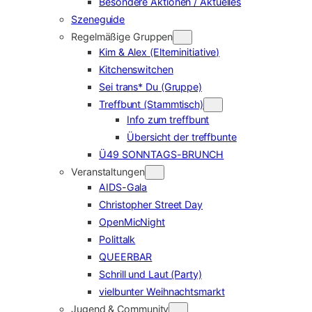
Besondere Aktionen / Aktuelles
Szeneguide
Regelmäßige Gruppen
Kim & Alex (Elterninitiative)
Kitchenswitchen
Sei trans* Du (Gruppe)
Treffbunt (Stammtisch)
Info zum treffbunt
Übersicht der treffbunte
Ü49 SONNTAGS-BRUNCH
Veranstaltungen
AIDS-Gala
Christopher Street Day
OpenMicNight
Polittalk
QUEERBAR
Schrill und Laut (Party)
vielbunter Weihnachtsmarkt
Jugend & Community