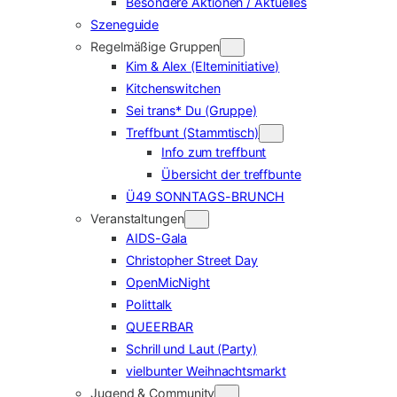
Besondere Aktionen / Aktuelles
Szeneguide
Regelmäßige Gruppen
Kim & Alex (Elterninitiative)
Kitchenswitchen
Sei trans* Du (Gruppe)
Treffbunt (Stammtisch)
Info zum treffbunt
Übersicht der treffbunte
Ü49 SONNTAGS-BRUNCH
Veranstaltungen
AIDS-Gala
Christopher Street Day
OpenMicNight
Polittalk
QUEERBAR
Schrill und Laut (Party)
vielbunter Weihnachtsmarkt
Jugend & Community