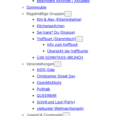
Besondere Aktionen / Aktuelles
Szeneguide
Regelmäßige Gruppen
Kim & Alex (Elterninitiative)
Kitchenswitchen
Sei trans* Du (Gruppe)
Treffbunt (Stammtisch)
Info zum treffbunt
Übersicht der treffbunte
Ü49 SONNTAGS-BRUNCH
Veranstaltungen
AIDS-Gala
Christopher Street Day
OpenMicNight
Polittalk
QUEERBAR
Schrill und Laut (Party)
vielbunter Weihnachtsmarkt
Jugend & Community