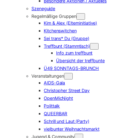
Besondere Aktionen / Aktuelles
Szeneguide
Regelmäßige Gruppen
Kim & Alex (Elterninitiative)
Kitchenswitchen
Sei trans* Du (Gruppe)
Treffbunt (Stammtisch)
Info zum treffbunt
Übersicht der treffbunte
Ü49 SONNTAGS-BRUNCH
Veranstaltungen
AIDS-Gala
Christopher Street Day
OpenMicNight
Polittalk
QUEERBAR
Schrill und Laut (Party)
vielbunter Weihnachtsmarkt
Jugend & Community