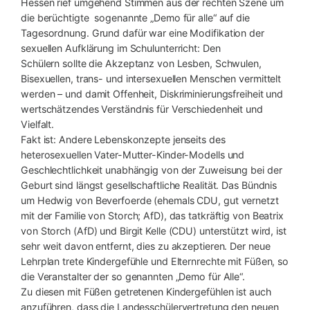
Hessen rief umgehend Stimmen aus der rechten Szene um
die berüchtigte sogenannte „Demo für alle“ auf die
Tagesordnung. Grund dafür war eine Modifikation der
sexuellen Aufklärung im Schulunterricht: Den
Schülern sollte die Akzeptanz von Lesben, Schwulen,
Bisexuellen, trans- und intersexuellen Menschen vermittelt
werden – und damit Offenheit, Diskriminierungsfreiheit und
wertschätzendes Verständnis für Verschiedenheit und
Vielfalt.
Fakt ist: Andere Lebenskonzepte jenseits des
heterosexuellen Vater-Mutter-Kinder-Modells und
Geschlechtlichkeit unabhängig von der Zuweisung bei der
Geburt sind längst gesellschaftliche Realität. Das Bündnis
um Hedwig von Beverfoerde (ehemals CDU, gut vernetzt
mit der Familie von Storch; AfD), das tatkräftig von Beatrix
von Storch (AfD) und Birgit Kelle (CDU) unterstützt wird, ist
sehr weit davon entfernt, dies zu akzeptieren. Der neue
Lehrplan trete Kindergefühle und Elternrechte mit Füßen, so
die Veranstalter der so genannten „Demo für Alle“.
Zu diesen mit Füßen getretenen Kindergefühlen ist auch
anzuführen, dass die Landesschülervertretung den neuen