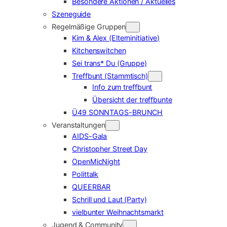
Besondere Aktionen / Aktuelles
Szeneguide
Regelmäßige Gruppen
Kim & Alex (Elterninitiative)
Kitchenswitchen
Sei trans* Du (Gruppe)
Treffbunt (Stammtisch)
Info zum treffbunt
Übersicht der treffbunte
Ü49 SONNTAGS-BRUNCH
Veranstaltungen
AIDS-Gala
Christopher Street Day
OpenMicNight
Polittalk
QUEERBAR
Schrill und Laut (Party)
vielbunter Weihnachtsmarkt
Jugend & Community