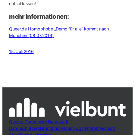
entschlossen!
mehr Informationen:
Queer.de Homophobe „Demo für alle“ kommt nach
München (08.07.2016)
15. Juli 2016
Queere Community Darmstadt
Datenschutzerklärung
Impressum
Login
Kontakt
vielbunt
Shop
Spenden
Karriere